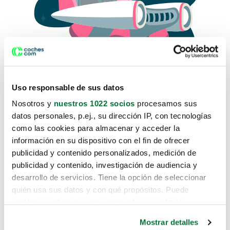
Uso responsable de sus datos
Nosotros y
nuestros 1022 socios
procesamos sus
datos personales, p.ej., su dirección IP, con tecnologías
como las cookies para almacenar y acceder la
Lo sentimos, no sabemos como
información en su dispositivo con el fin de ofrecer
te hemos traido hasta aquí.
publicidad y contenido personalizados, medición de
publicidad y contenido, investigación de audiencia y
desarrollo de servicios. Tiene la opción de seleccionar
Pero puedes encontrar el coche que estás
quién usa sus datos y con qué propósitos. Puede
buscando en alguno de estos enlaces:
cambiar o retirar su consentimiento en cualquier
momento desde la Declaración de cookies o clicando en
Coches nuevos
Mostrar detalles
el Menú de consentimiento.