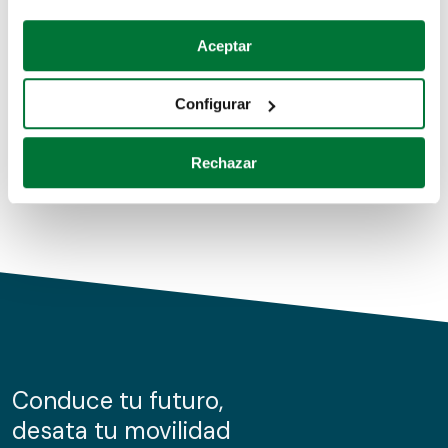
Coches de segunda mano
Si lo permite, también quisiéramos:
Aceptar
Recopilar información sobre su ubicación geográfica
Coches de km0
que puede tener una precisión de varios metros
Configurar
Coches de renting
Identificar su dispositivo analizándolo activamente
para buscar características específicas (huellas
Rechazar
digitales)
Obtenga más información sobre cómo se procesan sus
datos personales y establezca sus preferencias en la
sección de datos
. Puede cambiar o retirar su
consentimiento en cualquier momento en la Declaración
de cookies.
Las cookies de este sitio web se usan para personalizar
el contenido y los anuncios, ofrecer funciones de redes
sociales y analizar el tráfico. Además, compartimos
Conduce tu futuro,
información sobre el uso que haga del sitio web con
desata tu movilidad
nuestros partners de redes sociales, publicidad y análisis