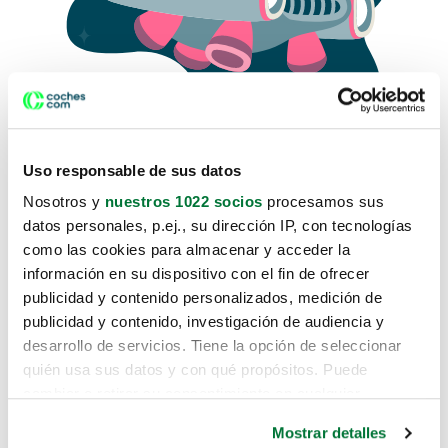
Uso responsable de sus datos
Nosotros y
nuestros 1022 socios
procesamos sus
datos personales, p.ej., su dirección IP, con tecnologías
como las cookies para almacenar y acceder la
Lo sentimos, no sabemos como
información en su dispositivo con el fin de ofrecer
te hemos traido hasta aquí.
publicidad y contenido personalizados, medición de
publicidad y contenido, investigación de audiencia y
desarrollo de servicios. Tiene la opción de seleccionar
Pero puedes encontrar el coche que estás
quién usa sus datos y con qué propósitos. Puede
buscando en alguno de estos enlaces:
cambiar o retirar su consentimiento en cualquier
momento desde la Declaración de cookies o clicando en
Coches nuevos
Mostrar detalles
el Menú de consentimiento.