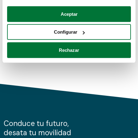
Coches de segunda mano
Si lo permite, también quisiéramos:
Aceptar
Recopilar información sobre su ubicación geográfica
Coches de km0
que puede tener una precisión de varios metros
Configurar
Coches de renting
Identificar su dispositivo analizándolo activamente
para buscar características específicas (huellas
Rechazar
digitales)
Obtenga más información sobre cómo se procesan sus
datos personales y establezca sus preferencias en la
sección de datos
. Puede cambiar o retirar su
consentimiento en cualquier momento en la Declaración
de cookies.
Las cookies de este sitio web se usan para personalizar
el contenido y los anuncios, ofrecer funciones de redes
sociales y analizar el tráfico. Además, compartimos
Conduce tu futuro,
información sobre el uso que haga del sitio web con
desata tu movilidad
nuestros partners de redes sociales, publicidad y análisis