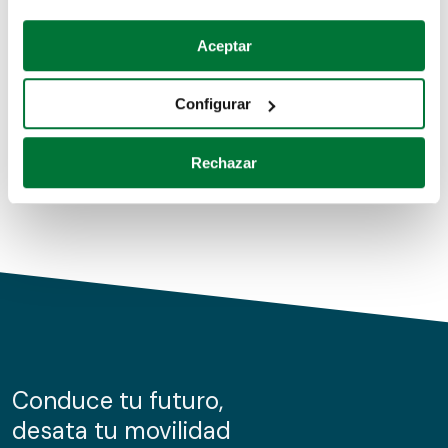
Coches de segunda mano
Si lo permite, también quisiéramos:
Aceptar
Recopilar información sobre su ubicación geográfica
Coches de km0
que puede tener una precisión de varios metros
Configurar
Coches de renting
Identificar su dispositivo analizándolo activamente
para buscar características específicas (huellas
Rechazar
digitales)
Obtenga más información sobre cómo se procesan sus
datos personales y establezca sus preferencias en la
sección de datos
. Puede cambiar o retirar su
consentimiento en cualquier momento en la Declaración
de cookies.
Las cookies de este sitio web se usan para personalizar
el contenido y los anuncios, ofrecer funciones de redes
sociales y analizar el tráfico. Además, compartimos
Conduce tu futuro,
información sobre el uso que haga del sitio web con
desata tu movilidad
nuestros partners de redes sociales, publicidad y análisis