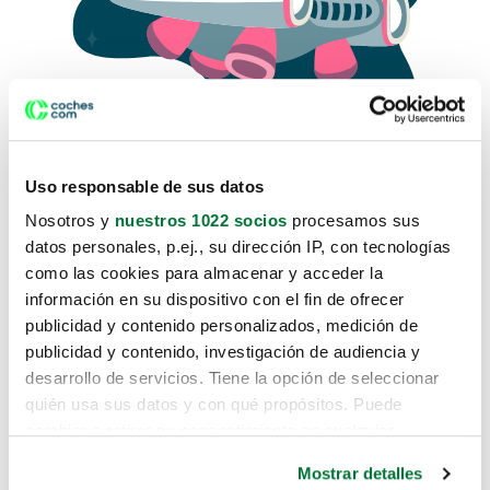
Uso responsable de sus datos
Nosotros y
nuestros 1022 socios
procesamos sus
datos personales, p.ej., su dirección IP, con tecnologías
como las cookies para almacenar y acceder la
Lo sentimos, no sabemos como
información en su dispositivo con el fin de ofrecer
te hemos traido hasta aquí.
publicidad y contenido personalizados, medición de
publicidad y contenido, investigación de audiencia y
desarrollo de servicios. Tiene la opción de seleccionar
Pero puedes encontrar el coche que estás
quién usa sus datos y con qué propósitos. Puede
buscando en alguno de estos enlaces:
cambiar o retirar su consentimiento en cualquier
momento desde la Declaración de cookies o clicando en
Coches nuevos
Mostrar detalles
el Menú de consentimiento.