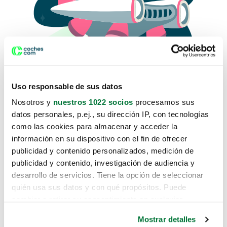
Uso responsable de sus datos
Nosotros y
nuestros 1022 socios
procesamos sus
datos personales, p.ej., su dirección IP, con tecnologías
como las cookies para almacenar y acceder la
Lo sentimos, no sabemos como
información en su dispositivo con el fin de ofrecer
te hemos traido hasta aquí.
publicidad y contenido personalizados, medición de
publicidad y contenido, investigación de audiencia y
desarrollo de servicios. Tiene la opción de seleccionar
Pero puedes encontrar el coche que estás
quién usa sus datos y con qué propósitos. Puede
buscando en alguno de estos enlaces:
cambiar o retirar su consentimiento en cualquier
momento desde la Declaración de cookies o clicando en
Coches nuevos
Mostrar detalles
el Menú de consentimiento.