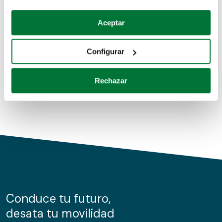
Coches de segunda mano
Si lo permite, también quisiéramos:
Aceptar
Recopilar información sobre su ubicación geográfica
Coches de km0
que puede tener una precisión de varios metros
Configurar
Coches de renting
Identificar su dispositivo analizándolo activamente
para buscar características específicas (huellas
Rechazar
digitales)
Obtenga más información sobre cómo se procesan sus
datos personales y establezca sus preferencias en la
sección de datos
. Puede cambiar o retirar su
consentimiento en cualquier momento en la Declaración
de cookies.
Las cookies de este sitio web se usan para personalizar
el contenido y los anuncios, ofrecer funciones de redes
sociales y analizar el tráfico. Además, compartimos
Conduce tu futuro,
información sobre el uso que haga del sitio web con
desata tu movilidad
nuestros partners de redes sociales, publicidad y análisis