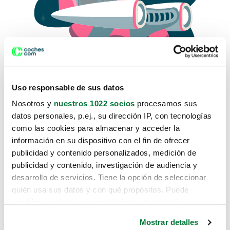
Uso responsable de sus datos
Nosotros y
nuestros 1022 socios
procesamos sus
datos personales, p.ej., su dirección IP, con tecnologías
como las cookies para almacenar y acceder la
Lo sentimos, no sabemos como
información en su dispositivo con el fin de ofrecer
te hemos traido hasta aquí.
publicidad y contenido personalizados, medición de
publicidad y contenido, investigación de audiencia y
desarrollo de servicios. Tiene la opción de seleccionar
Pero puedes encontrar el coche que estás
quién usa sus datos y con qué propósitos. Puede
buscando en alguno de estos enlaces:
cambiar o retirar su consentimiento en cualquier
momento desde la Declaración de cookies o clicando en
Coches nuevos
Mostrar detalles
el Menú de consentimiento.