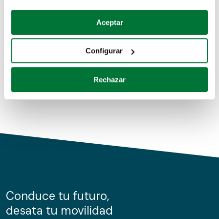
Coches de segunda mano
Si lo permite, también quisiéramos:
Aceptar
Recopilar información sobre su ubicación geográfica
Coches de km0
que puede tener una precisión de varios metros
Configurar
Coches de renting
Identificar su dispositivo analizándolo activamente
para buscar características específicas (huellas
Rechazar
digitales)
Obtenga más información sobre cómo se procesan sus
datos personales y establezca sus preferencias en la
sección de datos
. Puede cambiar o retirar su
consentimiento en cualquier momento en la Declaración
de cookies.
Las cookies de este sitio web se usan para personalizar
el contenido y los anuncios, ofrecer funciones de redes
sociales y analizar el tráfico. Además, compartimos
Conduce tu futuro,
información sobre el uso que haga del sitio web con
desata tu movilidad
nuestros partners de redes sociales, publicidad y análisis