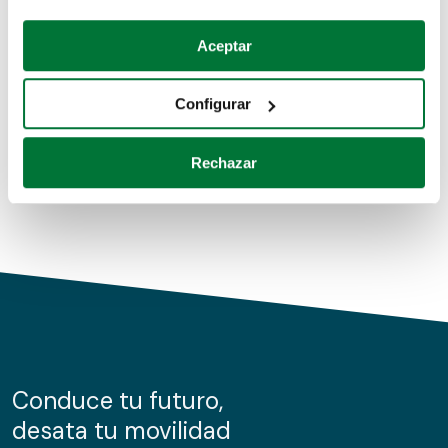
Coches de segunda mano
Si lo permite, también quisiéramos:
Aceptar
Recopilar información sobre su ubicación geográfica
Coches de km0
que puede tener una precisión de varios metros
Configurar
Coches de renting
Identificar su dispositivo analizándolo activamente
para buscar características específicas (huellas
Rechazar
digitales)
Obtenga más información sobre cómo se procesan sus
datos personales y establezca sus preferencias en la
sección de datos
. Puede cambiar o retirar su
consentimiento en cualquier momento en la Declaración
de cookies.
Las cookies de este sitio web se usan para personalizar
el contenido y los anuncios, ofrecer funciones de redes
sociales y analizar el tráfico. Además, compartimos
Conduce tu futuro,
información sobre el uso que haga del sitio web con
desata tu movilidad
nuestros partners de redes sociales, publicidad y análisis