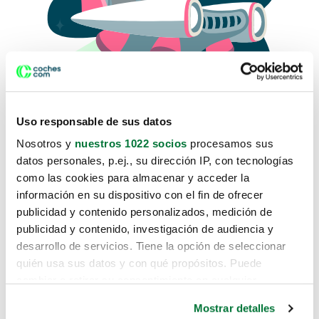
Uso responsable de sus datos
Nosotros y
nuestros 1022 socios
procesamos sus
datos personales, p.ej., su dirección IP, con tecnologías
como las cookies para almacenar y acceder la
Lo sentimos, no sabemos como
información en su dispositivo con el fin de ofrecer
te hemos traido hasta aquí.
publicidad y contenido personalizados, medición de
publicidad y contenido, investigación de audiencia y
desarrollo de servicios. Tiene la opción de seleccionar
Pero puedes encontrar el coche que estás
quién usa sus datos y con qué propósitos. Puede
buscando en alguno de estos enlaces:
cambiar o retirar su consentimiento en cualquier
momento desde la Declaración de cookies o clicando en
Coches nuevos
Mostrar detalles
el Menú de consentimiento.