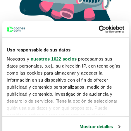
Uso responsable de sus datos
Nosotros y
nuestros 1022 socios
procesamos sus
datos personales, p.ej., su dirección IP, con tecnologías
como las cookies para almacenar y acceder la
Lo sentimos, no sabemos como
información en su dispositivo con el fin de ofrecer
te hemos traido hasta aquí.
publicidad y contenido personalizados, medición de
publicidad y contenido, investigación de audiencia y
desarrollo de servicios. Tiene la opción de seleccionar
Pero puedes encontrar el coche que estás
quién usa sus datos y con qué propósitos. Puede
buscando en alguno de estos enlaces:
cambiar o retirar su consentimiento en cualquier
momento desde la Declaración de cookies o clicando en
Coches nuevos
Mostrar detalles
el Menú de consentimiento.