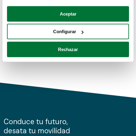
Coches de segunda mano
Si lo permite, también quisiéramos:
Aceptar
Recopilar información sobre su ubicación geográfica
Coches de km0
que puede tener una precisión de varios metros
Configurar
Coches de renting
Identificar su dispositivo analizándolo activamente
para buscar características específicas (huellas
Rechazar
digitales)
Obtenga más información sobre cómo se procesan sus
datos personales y establezca sus preferencias en la
sección de datos
. Puede cambiar o retirar su
consentimiento en cualquier momento en la Declaración
de cookies.
Las cookies de este sitio web se usan para personalizar
el contenido y los anuncios, ofrecer funciones de redes
sociales y analizar el tráfico. Además, compartimos
Conduce tu futuro,
información sobre el uso que haga del sitio web con
desata tu movilidad
nuestros partners de redes sociales, publicidad y análisis