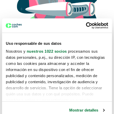
Uso responsable de sus datos
Nosotros y
nuestros 1022 socios
procesamos sus
datos personales, p.ej., su dirección IP, con tecnologías
como las cookies para almacenar y acceder la
Lo sentimos, no sabemos como
información en su dispositivo con el fin de ofrecer
te hemos traido hasta aquí.
publicidad y contenido personalizados, medición de
publicidad y contenido, investigación de audiencia y
desarrollo de servicios. Tiene la opción de seleccionar
Pero puedes encontrar el coche que estás
quién usa sus datos y con qué propósitos. Puede
buscando en alguno de estos enlaces:
cambiar o retirar su consentimiento en cualquier
momento desde la Declaración de cookies o clicando en
Coches nuevos
Mostrar detalles
el Menú de consentimiento.