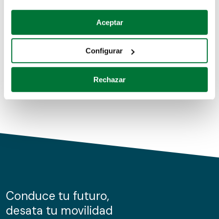
Coches de segunda mano
Si lo permite, también quisiéramos:
Aceptar
Recopilar información sobre su ubicación geográfica
Coches de km0
que puede tener una precisión de varios metros
Configurar
Coches de renting
Identificar su dispositivo analizándolo activamente
para buscar características específicas (huellas
Rechazar
digitales)
Obtenga más información sobre cómo se procesan sus
datos personales y establezca sus preferencias en la
sección de datos
. Puede cambiar o retirar su
consentimiento en cualquier momento en la Declaración
de cookies.
Las cookies de este sitio web se usan para personalizar
el contenido y los anuncios, ofrecer funciones de redes
sociales y analizar el tráfico. Además, compartimos
Conduce tu futuro,
información sobre el uso que haga del sitio web con
desata tu movilidad
nuestros partners de redes sociales, publicidad y análisis