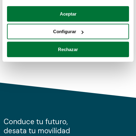
Coches de segunda mano
Si lo permite, también quisiéramos:
Aceptar
Recopilar información sobre su ubicación geográfica
Coches de km0
que puede tener una precisión de varios metros
Configurar
Coches de renting
Identificar su dispositivo analizándolo activamente
para buscar características específicas (huellas
Rechazar
digitales)
Obtenga más información sobre cómo se procesan sus
datos personales y establezca sus preferencias en la
sección de datos
. Puede cambiar o retirar su
consentimiento en cualquier momento en la Declaración
de cookies.
Las cookies de este sitio web se usan para personalizar
el contenido y los anuncios, ofrecer funciones de redes
sociales y analizar el tráfico. Además, compartimos
Conduce tu futuro,
información sobre el uso que haga del sitio web con
desata tu movilidad
nuestros partners de redes sociales, publicidad y análisis