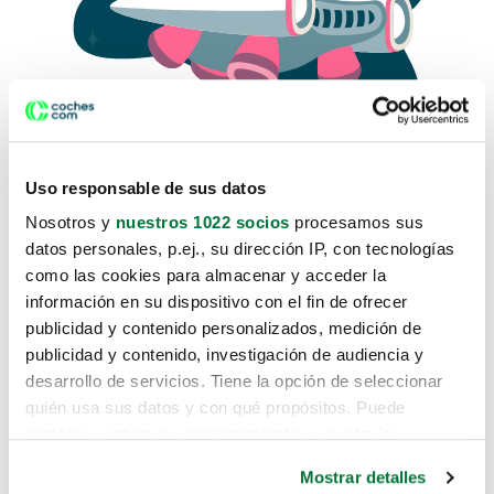
Uso responsable de sus datos
Nosotros y
nuestros 1022 socios
procesamos sus
datos personales, p.ej., su dirección IP, con tecnologías
como las cookies para almacenar y acceder la
Lo sentimos, no sabemos como
información en su dispositivo con el fin de ofrecer
te hemos traido hasta aquí.
publicidad y contenido personalizados, medición de
publicidad y contenido, investigación de audiencia y
desarrollo de servicios. Tiene la opción de seleccionar
Pero puedes encontrar el coche que estás
quién usa sus datos y con qué propósitos. Puede
buscando en alguno de estos enlaces:
cambiar o retirar su consentimiento en cualquier
momento desde la Declaración de cookies o clicando en
Coches nuevos
Mostrar detalles
el Menú de consentimiento.