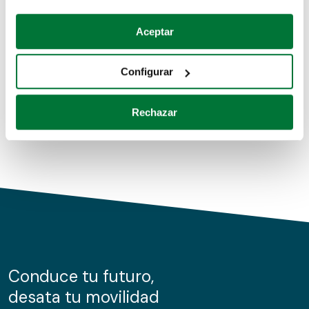
Coches de segunda mano
Si lo permite, también quisiéramos:
Aceptar
Recopilar información sobre su ubicación geográfica
Coches de km0
que puede tener una precisión de varios metros
Configurar
Coches de renting
Identificar su dispositivo analizándolo activamente
para buscar características específicas (huellas
Rechazar
digitales)
Obtenga más información sobre cómo se procesan sus
datos personales y establezca sus preferencias en la
sección de datos
. Puede cambiar o retirar su
consentimiento en cualquier momento en la Declaración
de cookies.
Las cookies de este sitio web se usan para personalizar
el contenido y los anuncios, ofrecer funciones de redes
sociales y analizar el tráfico. Además, compartimos
Conduce tu futuro,
información sobre el uso que haga del sitio web con
desata tu movilidad
nuestros partners de redes sociales, publicidad y análisis