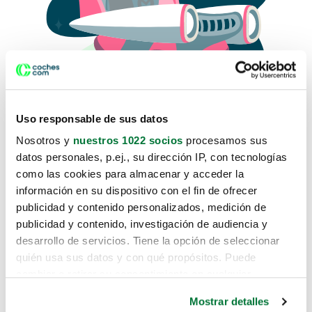
Uso responsable de sus datos
Nosotros y
nuestros 1022 socios
procesamos sus
datos personales, p.ej., su dirección IP, con tecnologías
como las cookies para almacenar y acceder la
Lo sentimos, no sabemos como
información en su dispositivo con el fin de ofrecer
te hemos traido hasta aquí.
publicidad y contenido personalizados, medición de
publicidad y contenido, investigación de audiencia y
desarrollo de servicios. Tiene la opción de seleccionar
Pero puedes encontrar el coche que estás
quién usa sus datos y con qué propósitos. Puede
buscando en alguno de estos enlaces:
cambiar o retirar su consentimiento en cualquier
momento desde la Declaración de cookies o clicando en
Coches nuevos
Mostrar detalles
el Menú de consentimiento.