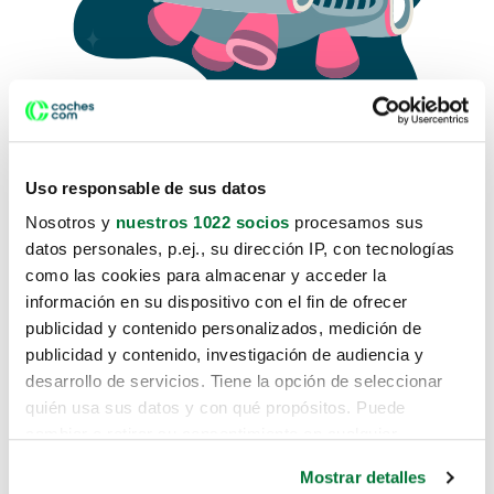
Uso responsable de sus datos
Nosotros y
nuestros 1022 socios
procesamos sus
datos personales, p.ej., su dirección IP, con tecnologías
como las cookies para almacenar y acceder la
Lo sentimos, no sabemos como
información en su dispositivo con el fin de ofrecer
te hemos traido hasta aquí.
publicidad y contenido personalizados, medición de
publicidad y contenido, investigación de audiencia y
desarrollo de servicios. Tiene la opción de seleccionar
Pero puedes encontrar el coche que estás
quién usa sus datos y con qué propósitos. Puede
buscando en alguno de estos enlaces:
cambiar o retirar su consentimiento en cualquier
momento desde la Declaración de cookies o clicando en
Coches nuevos
Mostrar detalles
el Menú de consentimiento.