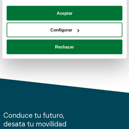
Coches de segunda mano
Si lo permite, también quisiéramos:
Aceptar
Recopilar información sobre su ubicación geográfica
Coches de km0
que puede tener una precisión de varios metros
Configurar
Coches de renting
Identificar su dispositivo analizándolo activamente
para buscar características específicas (huellas
Rechazar
digitales)
Obtenga más información sobre cómo se procesan sus
datos personales y establezca sus preferencias en la
sección de datos
. Puede cambiar o retirar su
consentimiento en cualquier momento en la Declaración
de cookies.
Las cookies de este sitio web se usan para personalizar
el contenido y los anuncios, ofrecer funciones de redes
sociales y analizar el tráfico. Además, compartimos
Conduce tu futuro,
información sobre el uso que haga del sitio web con
desata tu movilidad
nuestros partners de redes sociales, publicidad y análisis