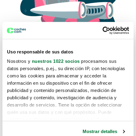
Uso responsable de sus datos
Nosotros y
nuestros 1022 socios
procesamos sus
datos personales, p.ej., su dirección IP, con tecnologías
como las cookies para almacenar y acceder la
Lo sentimos, no sabemos como
información en su dispositivo con el fin de ofrecer
te hemos traido hasta aquí.
publicidad y contenido personalizados, medición de
publicidad y contenido, investigación de audiencia y
desarrollo de servicios. Tiene la opción de seleccionar
Pero puedes encontrar el coche que estás
quién usa sus datos y con qué propósitos. Puede
buscando en alguno de estos enlaces:
cambiar o retirar su consentimiento en cualquier
momento desde la Declaración de cookies o clicando en
Coches nuevos
Mostrar detalles
el Menú de consentimiento.