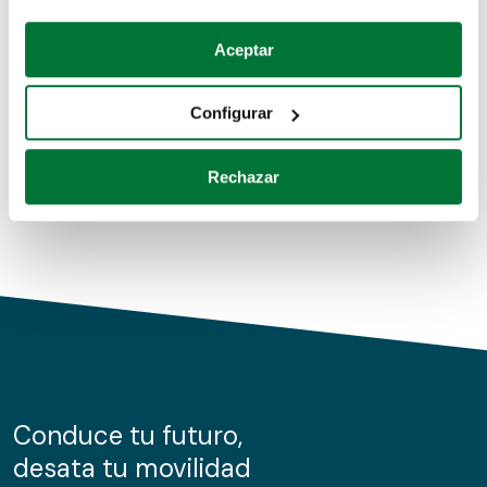
Coches de segunda mano
Si lo permite, también quisiéramos:
Aceptar
Recopilar información sobre su ubicación geográfica
Coches de km0
que puede tener una precisión de varios metros
Configurar
Coches de renting
Identificar su dispositivo analizándolo activamente
para buscar características específicas (huellas
Rechazar
digitales)
Obtenga más información sobre cómo se procesan sus
datos personales y establezca sus preferencias en la
sección de datos
. Puede cambiar o retirar su
consentimiento en cualquier momento en la Declaración
de cookies.
Las cookies de este sitio web se usan para personalizar
el contenido y los anuncios, ofrecer funciones de redes
sociales y analizar el tráfico. Además, compartimos
Conduce tu futuro,
información sobre el uso que haga del sitio web con
desata tu movilidad
nuestros partners de redes sociales, publicidad y análisis