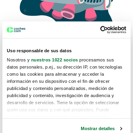
Uso responsable de sus datos
Nosotros y
nuestros 1022 socios
procesamos sus
datos personales, p.ej., su dirección IP, con tecnologías
como las cookies para almacenar y acceder la
Lo sentimos, no sabemos como
información en su dispositivo con el fin de ofrecer
te hemos traido hasta aquí.
publicidad y contenido personalizados, medición de
publicidad y contenido, investigación de audiencia y
desarrollo de servicios. Tiene la opción de seleccionar
Pero puedes encontrar el coche que estás
quién usa sus datos y con qué propósitos. Puede
buscando en alguno de estos enlaces:
cambiar o retirar su consentimiento en cualquier
momento desde la Declaración de cookies o clicando en
Coches nuevos
Mostrar detalles
el Menú de consentimiento.