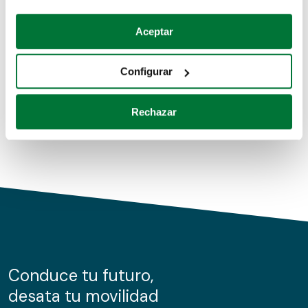
Coches de segunda mano
Si lo permite, también quisiéramos:
Aceptar
Recopilar información sobre su ubicación geográfica
Coches de km0
que puede tener una precisión de varios metros
Configurar
Coches de renting
Identificar su dispositivo analizándolo activamente
para buscar características específicas (huellas
Rechazar
digitales)
Obtenga más información sobre cómo se procesan sus
datos personales y establezca sus preferencias en la
sección de datos
. Puede cambiar o retirar su
consentimiento en cualquier momento en la Declaración
de cookies.
Las cookies de este sitio web se usan para personalizar
el contenido y los anuncios, ofrecer funciones de redes
sociales y analizar el tráfico. Además, compartimos
Conduce tu futuro,
información sobre el uso que haga del sitio web con
desata tu movilidad
nuestros partners de redes sociales, publicidad y análisis