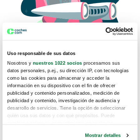
Uso responsable de sus datos
Nosotros y
nuestros 1022 socios
procesamos sus
datos personales, p.ej., su dirección IP, con tecnologías
como las cookies para almacenar y acceder la
Lo sentimos, no sabemos como
información en su dispositivo con el fin de ofrecer
te hemos traido hasta aquí.
publicidad y contenido personalizados, medición de
publicidad y contenido, investigación de audiencia y
desarrollo de servicios. Tiene la opción de seleccionar
Pero puedes encontrar el coche que estás
quién usa sus datos y con qué propósitos. Puede
buscando en alguno de estos enlaces:
cambiar o retirar su consentimiento en cualquier
momento desde la Declaración de cookies o clicando en
Coches nuevos
Mostrar detalles
el Menú de consentimiento.