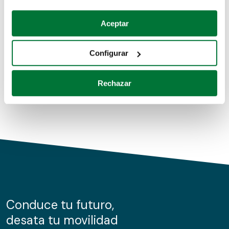
Coches de segunda mano
Si lo permite, también quisiéramos:
Aceptar
Recopilar información sobre su ubicación geográfica
Coches de km0
que puede tener una precisión de varios metros
Configurar
Coches de renting
Identificar su dispositivo analizándolo activamente
para buscar características específicas (huellas
Rechazar
digitales)
Obtenga más información sobre cómo se procesan sus
datos personales y establezca sus preferencias en la
sección de datos
. Puede cambiar o retirar su
consentimiento en cualquier momento en la Declaración
de cookies.
Las cookies de este sitio web se usan para personalizar
el contenido y los anuncios, ofrecer funciones de redes
sociales y analizar el tráfico. Además, compartimos
Conduce tu futuro,
información sobre el uso que haga del sitio web con
desata tu movilidad
nuestros partners de redes sociales, publicidad y análisis