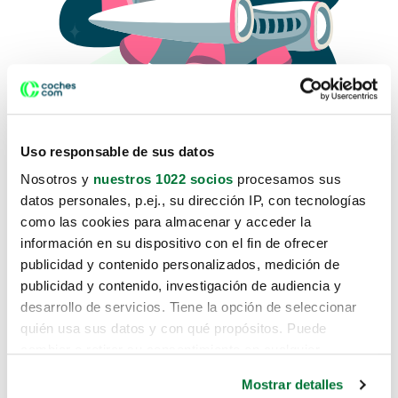
Uso responsable de sus datos
Nosotros y
nuestros 1022 socios
procesamos sus
datos personales, p.ej., su dirección IP, con tecnologías
como las cookies para almacenar y acceder la
Lo sentimos, no sabemos como
información en su dispositivo con el fin de ofrecer
te hemos traido hasta aquí.
publicidad y contenido personalizados, medición de
publicidad y contenido, investigación de audiencia y
desarrollo de servicios. Tiene la opción de seleccionar
Pero puedes encontrar el coche que estás
quién usa sus datos y con qué propósitos. Puede
buscando en alguno de estos enlaces:
cambiar o retirar su consentimiento en cualquier
momento desde la Declaración de cookies o clicando en
Coches nuevos
Mostrar detalles
el Menú de consentimiento.