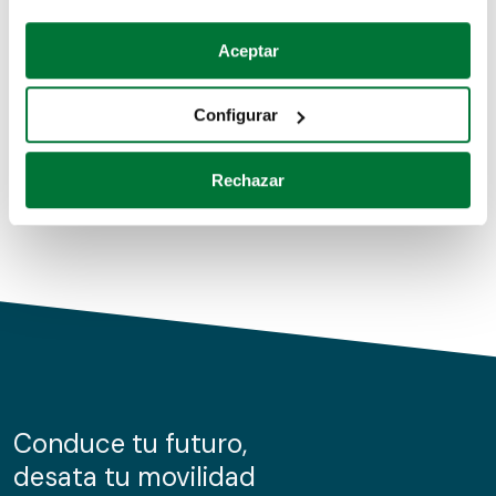
Coches de segunda mano
Si lo permite, también quisiéramos:
Aceptar
Recopilar información sobre su ubicación geográfica
Coches de km0
que puede tener una precisión de varios metros
Configurar
Coches de renting
Identificar su dispositivo analizándolo activamente
para buscar características específicas (huellas
Rechazar
digitales)
Obtenga más información sobre cómo se procesan sus
datos personales y establezca sus preferencias en la
sección de datos
. Puede cambiar o retirar su
consentimiento en cualquier momento en la Declaración
de cookies.
Las cookies de este sitio web se usan para personalizar
el contenido y los anuncios, ofrecer funciones de redes
sociales y analizar el tráfico. Además, compartimos
Conduce tu futuro,
información sobre el uso que haga del sitio web con
desata tu movilidad
nuestros partners de redes sociales, publicidad y análisis