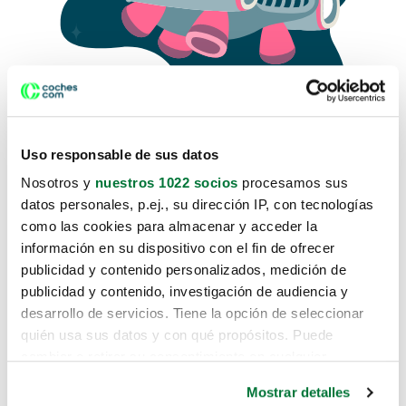
Uso responsable de sus datos
Nosotros y
nuestros 1022 socios
procesamos sus
datos personales, p.ej., su dirección IP, con tecnologías
como las cookies para almacenar y acceder la
Lo sentimos, no sabemos como
información en su dispositivo con el fin de ofrecer
te hemos traido hasta aquí.
publicidad y contenido personalizados, medición de
publicidad y contenido, investigación de audiencia y
desarrollo de servicios. Tiene la opción de seleccionar
Pero puedes encontrar el coche que estás
quién usa sus datos y con qué propósitos. Puede
buscando en alguno de estos enlaces:
cambiar o retirar su consentimiento en cualquier
momento desde la Declaración de cookies o clicando en
Coches nuevos
Mostrar detalles
el Menú de consentimiento.