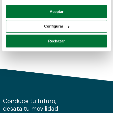
Coches de segunda mano
Si lo permite, también quisiéramos:
Aceptar
Recopilar información sobre su ubicación geográfica
Coches de km0
que puede tener una precisión de varios metros
Configurar
Coches de renting
Identificar su dispositivo analizándolo activamente
para buscar características específicas (huellas
Rechazar
digitales)
Obtenga más información sobre cómo se procesan sus
datos personales y establezca sus preferencias en la
sección de datos
. Puede cambiar o retirar su
consentimiento en cualquier momento en la Declaración
de cookies.
Las cookies de este sitio web se usan para personalizar
el contenido y los anuncios, ofrecer funciones de redes
sociales y analizar el tráfico. Además, compartimos
Conduce tu futuro,
información sobre el uso que haga del sitio web con
desata tu movilidad
nuestros partners de redes sociales, publicidad y análisis