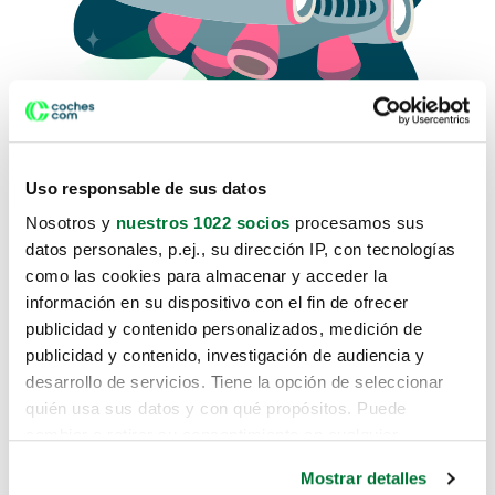
Uso responsable de sus datos
Nosotros y
nuestros 1022 socios
procesamos sus
datos personales, p.ej., su dirección IP, con tecnologías
como las cookies para almacenar y acceder la
Lo sentimos, no sabemos como
información en su dispositivo con el fin de ofrecer
te hemos traido hasta aquí.
publicidad y contenido personalizados, medición de
publicidad y contenido, investigación de audiencia y
desarrollo de servicios. Tiene la opción de seleccionar
Pero puedes encontrar el coche que estás
quién usa sus datos y con qué propósitos. Puede
buscando en alguno de estos enlaces:
cambiar o retirar su consentimiento en cualquier
momento desde la Declaración de cookies o clicando en
Coches nuevos
Mostrar detalles
el Menú de consentimiento.