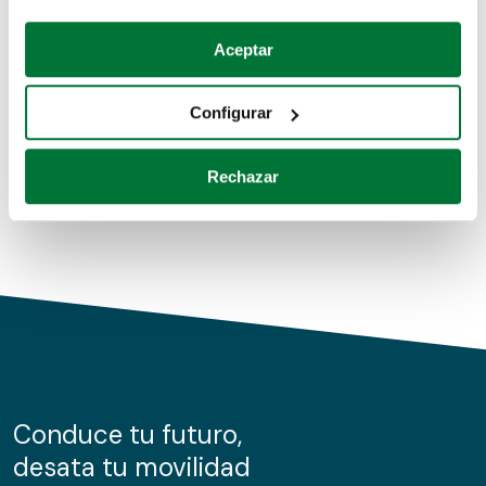
Coches de segunda mano
Si lo permite, también quisiéramos:
Aceptar
Recopilar información sobre su ubicación geográfica
Coches de km0
que puede tener una precisión de varios metros
Configurar
Coches de renting
Identificar su dispositivo analizándolo activamente
para buscar características específicas (huellas
Rechazar
digitales)
Obtenga más información sobre cómo se procesan sus
datos personales y establezca sus preferencias en la
sección de datos
. Puede cambiar o retirar su
consentimiento en cualquier momento en la Declaración
de cookies.
Las cookies de este sitio web se usan para personalizar
el contenido y los anuncios, ofrecer funciones de redes
sociales y analizar el tráfico. Además, compartimos
Conduce tu futuro,
información sobre el uso que haga del sitio web con
desata tu movilidad
nuestros partners de redes sociales, publicidad y análisis