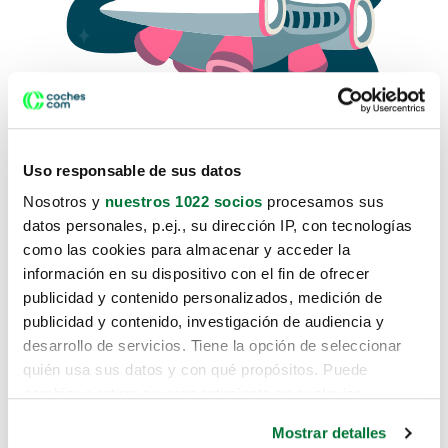
Uso responsable de sus datos
Nosotros y
nuestros 1022 socios
procesamos sus
datos personales, p.ej., su dirección IP, con tecnologías
como las cookies para almacenar y acceder la
Lo sentimos, no sabemos como
información en su dispositivo con el fin de ofrecer
te hemos traido hasta aquí.
publicidad y contenido personalizados, medición de
publicidad y contenido, investigación de audiencia y
desarrollo de servicios. Tiene la opción de seleccionar
Pero puedes encontrar el coche que estás
quién usa sus datos y con qué propósitos. Puede
buscando en alguno de estos enlaces:
cambiar o retirar su consentimiento en cualquier
momento desde la Declaración de cookies o clicando en
Coches nuevos
Mostrar detalles
el Menú de consentimiento.