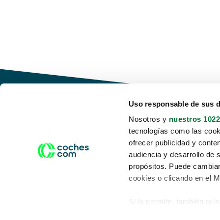
Uso responsable de sus 
Nosotros y
nuestros 1022
tecnologías como las cooki
Conduce tu futuro,
ofrecer publicidad y conte
desata tu movilidad
audiencia y desarrollo de 
propósitos. Puede cambiar
cookies o clicando en el 
Si lo permite, también qui
Acerca de nosotros
Aviso legal
Recopilar información