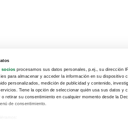
datos
 socios
procesamos sus datos personales, p.ej., su dirección I
es para almacenar y acceder la información en su dispositivo co
nido personalizados, medición de publicidad y contenido, investi
servicios. Tiene la opción de seleccionar quién usa sus datos y 
 o retirar su consentimiento en cualquier momento desde la Dec
Menú de consentimiento.
siéramos:
Aviso protección de datos
 sobre su ubicación geográfica que puede tener una precisión de