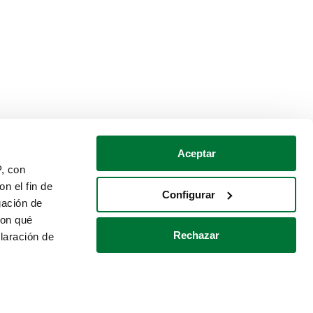
Aceptar
P, con
n el fin de
Configurar
gación de
con qué
Rechazar
laración de
Política de cookies
Contacto
 varios metros