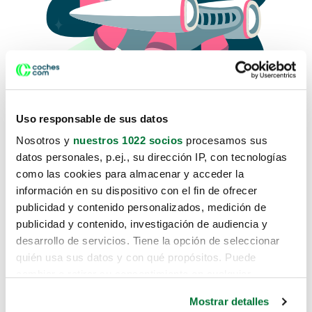
Uso responsable de sus datos
Nosotros y
nuestros 1022 socios
procesamos sus
datos personales, p.ej., su dirección IP, con tecnologías
como las cookies para almacenar y acceder la
Lo sentimos, no sabemos como
información en su dispositivo con el fin de ofrecer
te hemos traido hasta aquí.
publicidad y contenido personalizados, medición de
publicidad y contenido, investigación de audiencia y
desarrollo de servicios. Tiene la opción de seleccionar
Pero puedes encontrar el coche que estás
quién usa sus datos y con qué propósitos. Puede
buscando en alguno de estos enlaces:
cambiar o retirar su consentimiento en cualquier
momento desde la Declaración de cookies o clicando en
Coches nuevos
Mostrar detalles
el Menú de consentimiento.