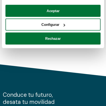
Coches de segunda mano
Si lo permite, también quisiéramos:
Aceptar
Recopilar información sobre su ubicación geográfica
Coches de km0
que puede tener una precisión de varios metros
Configurar
Coches de renting
Identificar su dispositivo analizándolo activamente
para buscar características específicas (huellas
Rechazar
digitales)
Obtenga más información sobre cómo se procesan sus
datos personales y establezca sus preferencias en la
sección de datos
. Puede cambiar o retirar su
consentimiento en cualquier momento en la Declaración
de cookies.
Las cookies de este sitio web se usan para personalizar
el contenido y los anuncios, ofrecer funciones de redes
sociales y analizar el tráfico. Además, compartimos
Conduce tu futuro,
información sobre el uso que haga del sitio web con
desata tu movilidad
nuestros partners de redes sociales, publicidad y análisis