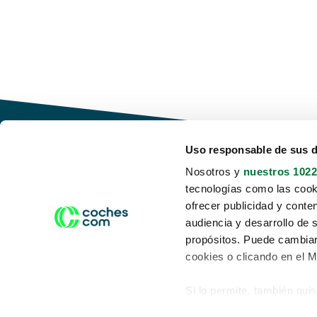
Uso responsable de sus 
Nosotros y
nuestros 1022
tecnologías como las cooki
Conduce tu futuro,
ofrecer publicidad y conte
desata tu movilidad
audiencia y desarrollo de 
propósitos. Puede cambiar
cookies o clicando en el 
Si lo permite, también qui
Acerca de nosotros
Aviso legal
Recopilar información