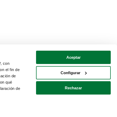
Aceptar
P, con
n el fin de
Configurar
gación de
con qué
Rechazar
laración de
Política de cookies
Contacto
 varios metros