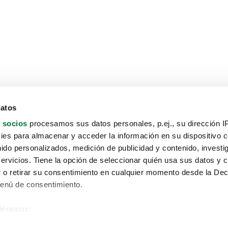
datos
 socios
procesamos sus datos personales, p.ej., su dirección I
es para almacenar y acceder la información en su dispositivo co
nido personalizados, medición de publicidad y contenido, investi
servicios. Tiene la opción de seleccionar quién usa sus datos y 
 o retirar su consentimiento en cualquier momento desde la Dec
Menú de consentimiento.
siéramos:
Aviso protección de datos
 sobre su ubicación geográfica que puede tener una precisión de