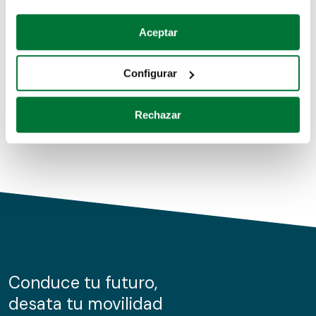
Coches de segunda mano
Si lo permite, también quisiéramos:
Aceptar
Recopilar información sobre su ubicación geográfica
Coches de km0
que puede tener una precisión de varios metros
Configurar
Coches de renting
Identificar su dispositivo analizándolo activamente
para buscar características específicas (huellas
Rechazar
digitales)
Obtenga más información sobre cómo se procesan sus
datos personales y establezca sus preferencias en la
sección de datos
. Puede cambiar o retirar su
consentimiento en cualquier momento en la Declaración
de cookies.
Las cookies de este sitio web se usan para personalizar
el contenido y los anuncios, ofrecer funciones de redes
sociales y analizar el tráfico. Además, compartimos
Conduce tu futuro,
información sobre el uso que haga del sitio web con
desata tu movilidad
nuestros partners de redes sociales, publicidad y análisis