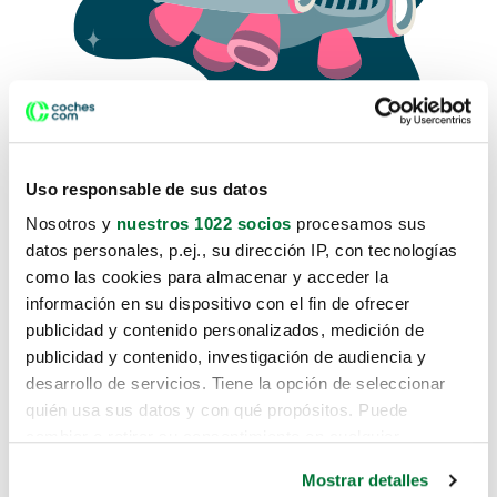
Uso responsable de sus datos
Nosotros y
nuestros 1022 socios
procesamos sus
datos personales, p.ej., su dirección IP, con tecnologías
como las cookies para almacenar y acceder la
Lo sentimos, no sabemos como
información en su dispositivo con el fin de ofrecer
te hemos traido hasta aquí.
publicidad y contenido personalizados, medición de
publicidad y contenido, investigación de audiencia y
desarrollo de servicios. Tiene la opción de seleccionar
Pero puedes encontrar el coche que estás
quién usa sus datos y con qué propósitos. Puede
buscando en alguno de estos enlaces:
cambiar o retirar su consentimiento en cualquier
momento desde la Declaración de cookies o clicando en
Coches nuevos
Mostrar detalles
el Menú de consentimiento.