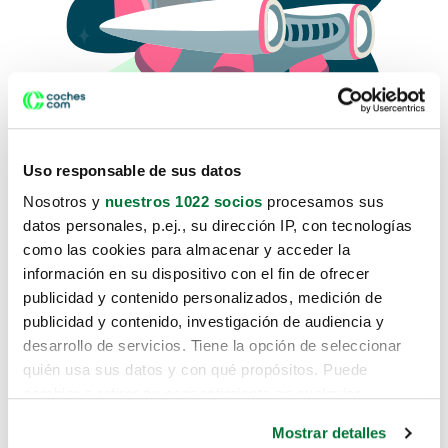
Uso responsable de sus datos
Nosotros y
nuestros 1022 socios
procesamos sus
datos personales, p.ej., su dirección IP, con tecnologías
como las cookies para almacenar y acceder la
Lo sentimos, no sabemos como
información en su dispositivo con el fin de ofrecer
te hemos traido hasta aquí.
publicidad y contenido personalizados, medición de
publicidad y contenido, investigación de audiencia y
desarrollo de servicios. Tiene la opción de seleccionar
Pero puedes encontrar el coche que estás
quién usa sus datos y con qué propósitos. Puede
buscando en alguno de estos enlaces:
cambiar o retirar su consentimiento en cualquier
momento desde la Declaración de cookies o clicando en
Coches nuevos
Mostrar detalles
el Menú de consentimiento.