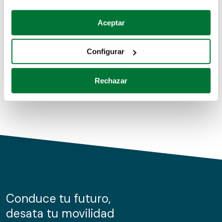
Coches de segunda mano
Si lo permite, también quisiéramos:
Aceptar
Recopilar información sobre su ubicación geográfica
Coches de km0
que puede tener una precisión de varios metros
Configurar
Coches de renting
Identificar su dispositivo analizándolo activamente
para buscar características específicas (huellas
Rechazar
digitales)
Obtenga más información sobre cómo se procesan sus
datos personales y establezca sus preferencias en la
sección de datos
. Puede cambiar o retirar su
consentimiento en cualquier momento en la Declaración
de cookies.
Las cookies de este sitio web se usan para personalizar
el contenido y los anuncios, ofrecer funciones de redes
sociales y analizar el tráfico. Además, compartimos
Conduce tu futuro,
información sobre el uso que haga del sitio web con
desata tu movilidad
nuestros partners de redes sociales, publicidad y análisis