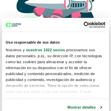
Uso responsable de sus datos
Nosotros y
nuestros 1022 socios
procesamos sus
datos personales, p.ej., su dirección IP, con tecnologías
como las cookies para almacenar y acceder la
Lo sentimos, no sabemos como
información en su dispositivo con el fin de ofrecer
te hemos traido hasta aquí.
publicidad y contenido personalizados, medición de
publicidad y contenido, investigación de audiencia y
desarrollo de servicios. Tiene la opción de seleccionar
Pero puedes encontrar el coche que estás
quién usa sus datos y con qué propósitos. Puede
buscando en alguno de estos enlaces:
cambiar o retirar su consentimiento en cualquier
momento desde la Declaración de cookies o clicando en
Coches nuevos
Mostrar detalles
el Menú de consentimiento.