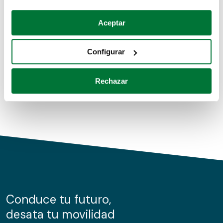
Coches de segunda mano
Si lo permite, también quisiéramos:
Aceptar
Recopilar información sobre su ubicación geográfica
Coches de km0
que puede tener una precisión de varios metros
Configurar
Coches de renting
Identificar su dispositivo analizándolo activamente
para buscar características específicas (huellas
Rechazar
digitales)
Obtenga más información sobre cómo se procesan sus
datos personales y establezca sus preferencias en la
sección de datos
. Puede cambiar o retirar su
consentimiento en cualquier momento en la Declaración
de cookies.
Las cookies de este sitio web se usan para personalizar
el contenido y los anuncios, ofrecer funciones de redes
sociales y analizar el tráfico. Además, compartimos
Conduce tu futuro,
información sobre el uso que haga del sitio web con
desata tu movilidad
nuestros partners de redes sociales, publicidad y análisis