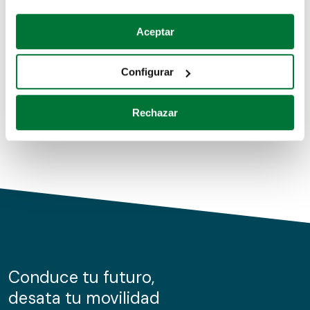
Coches de segunda mano
Si lo permite, también quisiéramos:
Aceptar
Recopilar información sobre su ubicación geográfica
Coches de km0
que puede tener una precisión de varios metros
Configurar
Coches de renting
Identificar su dispositivo analizándolo activamente
para buscar características específicas (huellas
Rechazar
digitales)
Obtenga más información sobre cómo se procesan sus
datos personales y establezca sus preferencias en la
sección de datos
. Puede cambiar o retirar su
consentimiento en cualquier momento en la Declaración
de cookies.
Las cookies de este sitio web se usan para personalizar
el contenido y los anuncios, ofrecer funciones de redes
sociales y analizar el tráfico. Además, compartimos
Conduce tu futuro,
información sobre el uso que haga del sitio web con
desata tu movilidad
nuestros partners de redes sociales, publicidad y análisis