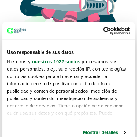
Uso responsable de sus datos
Nosotros y
nuestros 1022 socios
procesamos sus
datos personales, p.ej., su dirección IP, con tecnologías
como las cookies para almacenar y acceder la
Lo sentimos, no sabemos como
información en su dispositivo con el fin de ofrecer
te hemos traido hasta aquí.
publicidad y contenido personalizados, medición de
publicidad y contenido, investigación de audiencia y
desarrollo de servicios. Tiene la opción de seleccionar
Pero puedes encontrar el coche que estás
quién usa sus datos y con qué propósitos. Puede
buscando en alguno de estos enlaces:
cambiar o retirar su consentimiento en cualquier
momento desde la Declaración de cookies o clicando en
Coches nuevos
Mostrar detalles
el Menú de consentimiento.