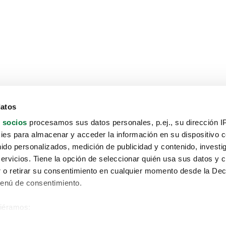
datos
 socios
procesamos sus datos personales, p.ej., su dirección I
es para almacenar y acceder la información en su dispositivo co
nido personalizados, medición de publicidad y contenido, investi
servicios. Tiene la opción de seleccionar quién usa sus datos y 
 o retirar su consentimiento en cualquier momento desde la Dec
Menú de consentimiento.
siéramos:
Aviso protección de datos
 sobre su ubicación geográfica que puede tener una precisión de