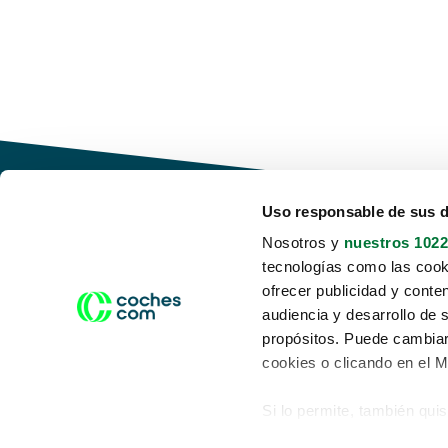
Uso responsable de sus 
Nosotros y
nuestros 1022
tecnologías como las cooki
Conduce tu futuro,
ofrecer publicidad y conte
desata tu movilidad
audiencia y desarrollo de 
propósitos. Puede cambiar
cookies o clicando en el 
Si lo permite, también qui
Acerca de nosotros
Aviso legal
Recopilar información