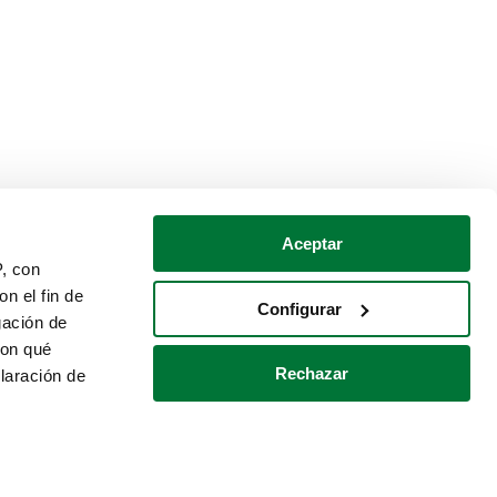
Aceptar
P, con
n el fin de
Configurar
gación de
con qué
Rechazar
laración de
Política de cookies
Contacto
 varios metros