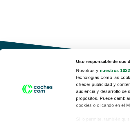
Uso responsable de sus 
Nosotros y
nuestros 1022
tecnologías como las cooki
Conduce tu futuro,
ofrecer publicidad y conte
desata tu movilidad
audiencia y desarrollo de 
propósitos. Puede cambiar
cookies o clicando en el 
Si lo permite, también qui
Acerca de nosotros
Aviso legal
Recopilar información