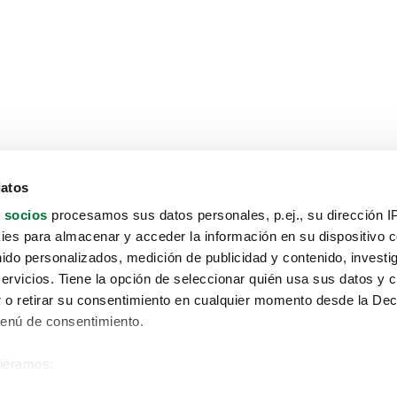
datos
 socios
procesamos sus datos personales, p.ej., su dirección I
es para almacenar y acceder la información en su dispositivo co
nido personalizados, medición de publicidad y contenido, investi
servicios. Tiene la opción de seleccionar quién usa sus datos y 
 o retirar su consentimiento en cualquier momento desde la Dec
Menú de consentimiento.
siéramos:
Aviso protección de datos
 sobre su ubicación geográfica que puede tener una precisión de