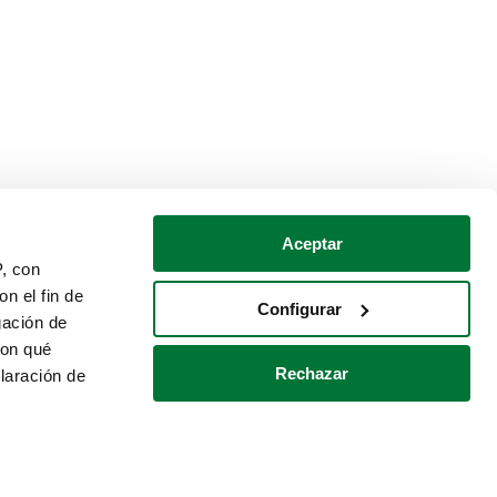
Aceptar
P, con
n el fin de
Configurar
gación de
con qué
Rechazar
laración de
Política de cookies
Contacto
 varios metros