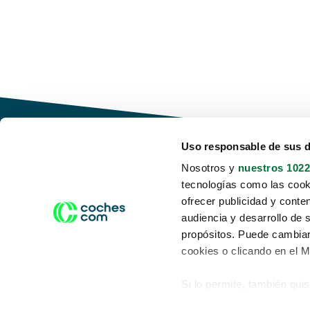
Uso responsable de sus 
Nosotros y
nuestros 1022
tecnologías como las cooki
Conduce tu futuro,
ofrecer publicidad y conte
desata tu movilidad
audiencia y desarrollo de 
propósitos. Puede cambiar
cookies o clicando en el 
Si lo permite, también qui
Acerca de nosotros
Aviso legal
Recopilar información