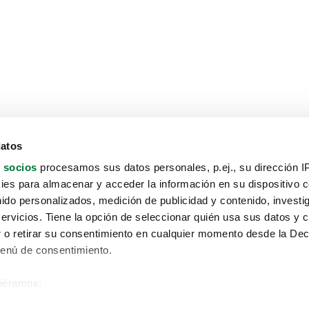
datos
 socios
procesamos sus datos personales, p.ej., su dirección I
es para almacenar y acceder la información en su dispositivo co
nido personalizados, medición de publicidad y contenido, investi
servicios. Tiene la opción de seleccionar quién usa sus datos y 
 o retirar su consentimiento en cualquier momento desde la Dec
Menú de consentimiento.
siéramos:
Aviso protección de datos
 sobre su ubicación geográfica que puede tener una precisión de