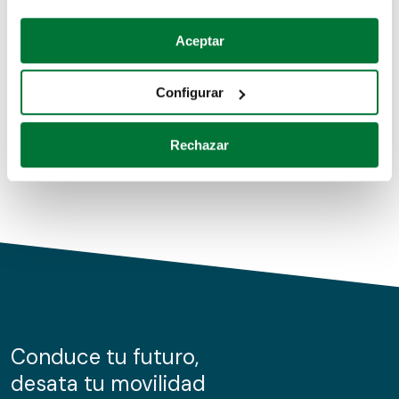
Coches de segunda mano
Si lo permite, también quisiéramos:
Aceptar
Recopilar información sobre su ubicación geográfica
Coches de km0
que puede tener una precisión de varios metros
Configurar
Coches de renting
Identificar su dispositivo analizándolo activamente
para buscar características específicas (huellas
Rechazar
digitales)
Obtenga más información sobre cómo se procesan sus
datos personales y establezca sus preferencias en la
sección de datos
. Puede cambiar o retirar su
consentimiento en cualquier momento en la Declaración
de cookies.
Las cookies de este sitio web se usan para personalizar
el contenido y los anuncios, ofrecer funciones de redes
sociales y analizar el tráfico. Además, compartimos
Conduce tu futuro,
información sobre el uso que haga del sitio web con
desata tu movilidad
nuestros partners de redes sociales, publicidad y análisis