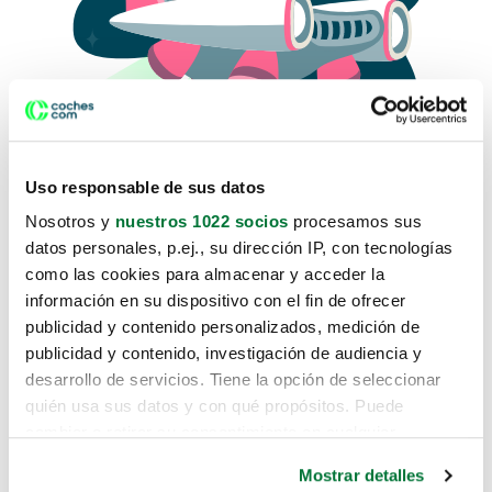
Uso responsable de sus datos
Nosotros y
nuestros 1022 socios
procesamos sus
datos personales, p.ej., su dirección IP, con tecnologías
como las cookies para almacenar y acceder la
Lo sentimos, no sabemos como
información en su dispositivo con el fin de ofrecer
te hemos traido hasta aquí.
publicidad y contenido personalizados, medición de
publicidad y contenido, investigación de audiencia y
desarrollo de servicios. Tiene la opción de seleccionar
Pero puedes encontrar el coche que estás
quién usa sus datos y con qué propósitos. Puede
buscando en alguno de estos enlaces:
cambiar o retirar su consentimiento en cualquier
momento desde la Declaración de cookies o clicando en
Coches nuevos
Mostrar detalles
el Menú de consentimiento.