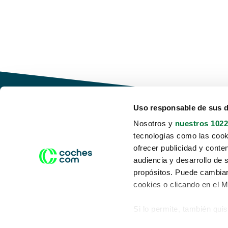
Uso responsable de sus 
Nosotros y
nuestros 1022
tecnologías como las cooki
Conduce tu futuro,
ofrecer publicidad y conte
desata tu movilidad
audiencia y desarrollo de 
propósitos. Puede cambiar
cookies o clicando en el 
Si lo permite, también qui
Acerca de nosotros
Aviso legal
Recopilar información