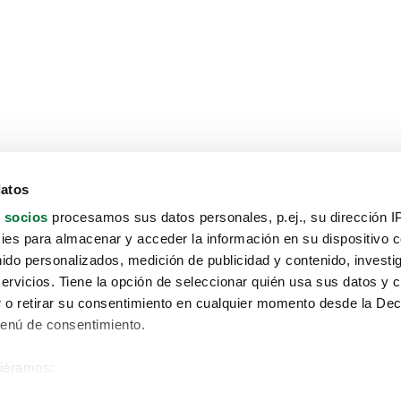
datos
 socios
procesamos sus datos personales, p.ej., su dirección I
es para almacenar y acceder la información en su dispositivo co
nido personalizados, medición de publicidad y contenido, investi
servicios. Tiene la opción de seleccionar quién usa sus datos y 
 o retirar su consentimiento en cualquier momento desde la Dec
Menú de consentimiento.
siéramos:
Aviso protección de datos
 sobre su ubicación geográfica que puede tener una precisión de