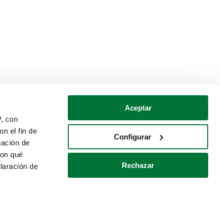
Aceptar
P, con
n el fin de
Configurar
gación de
con qué
Rechazar
laración de
Política de cookies
Contacto
 varios metros