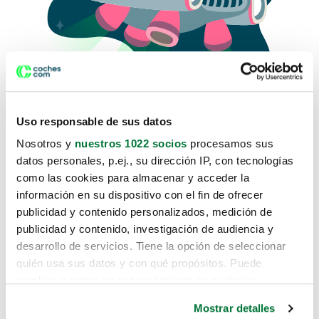
Uso responsable de sus datos
Nosotros y
nuestros 1022 socios
procesamos sus
datos personales, p.ej., su dirección IP, con tecnologías
como las cookies para almacenar y acceder la
Lo sentimos, no sabemos como
información en su dispositivo con el fin de ofrecer
te hemos traido hasta aquí.
publicidad y contenido personalizados, medición de
publicidad y contenido, investigación de audiencia y
desarrollo de servicios. Tiene la opción de seleccionar
Pero puedes encontrar el coche que estás
quién usa sus datos y con qué propósitos. Puede
buscando en alguno de estos enlaces:
cambiar o retirar su consentimiento en cualquier
momento desde la Declaración de cookies o clicando en
Coches nuevos
Mostrar detalles
el Menú de consentimiento.