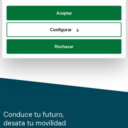
Coches de segunda mano
Si lo permite, también quisiéramos:
Aceptar
Recopilar información sobre su ubicación geográfica
Coches de km0
que puede tener una precisión de varios metros
Configurar
Coches de renting
Identificar su dispositivo analizándolo activamente
para buscar características específicas (huellas
Rechazar
digitales)
Obtenga más información sobre cómo se procesan sus
datos personales y establezca sus preferencias en la
sección de datos
. Puede cambiar o retirar su
consentimiento en cualquier momento en la Declaración
de cookies.
Las cookies de este sitio web se usan para personalizar
el contenido y los anuncios, ofrecer funciones de redes
sociales y analizar el tráfico. Además, compartimos
Conduce tu futuro,
información sobre el uso que haga del sitio web con
desata tu movilidad
nuestros partners de redes sociales, publicidad y análisis