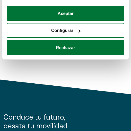
Coches de segunda mano
Si lo permite, también quisiéramos:
Aceptar
Recopilar información sobre su ubicación geográfica
Coches de km0
que puede tener una precisión de varios metros
Configurar
Coches de renting
Identificar su dispositivo analizándolo activamente
para buscar características específicas (huellas
Rechazar
digitales)
Obtenga más información sobre cómo se procesan sus
datos personales y establezca sus preferencias en la
sección de datos
. Puede cambiar o retirar su
consentimiento en cualquier momento en la Declaración
de cookies.
Las cookies de este sitio web se usan para personalizar
el contenido y los anuncios, ofrecer funciones de redes
sociales y analizar el tráfico. Además, compartimos
Conduce tu futuro,
información sobre el uso que haga del sitio web con
desata tu movilidad
nuestros partners de redes sociales, publicidad y análisis