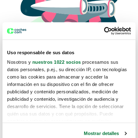
Uso responsable de sus datos
Nosotros y
nuestros 1022 socios
procesamos sus
datos personales, p.ej., su dirección IP, con tecnologías
como las cookies para almacenar y acceder la
Lo sentimos, no sabemos como
información en su dispositivo con el fin de ofrecer
te hemos traido hasta aquí.
publicidad y contenido personalizados, medición de
publicidad y contenido, investigación de audiencia y
desarrollo de servicios. Tiene la opción de seleccionar
Pero puedes encontrar el coche que estás
quién usa sus datos y con qué propósitos. Puede
buscando en alguno de estos enlaces:
cambiar o retirar su consentimiento en cualquier
momento desde la Declaración de cookies o clicando en
Coches nuevos
Mostrar detalles
el Menú de consentimiento.