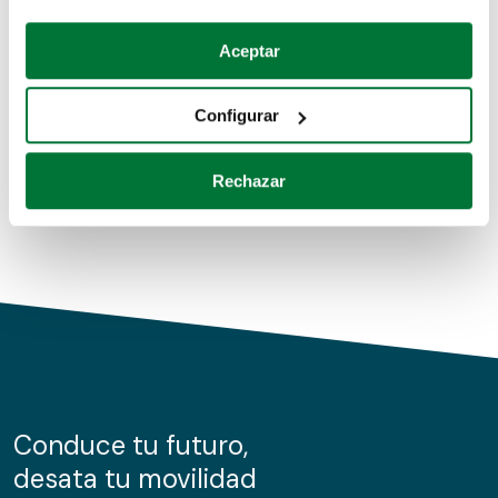
Coches de segunda mano
Si lo permite, también quisiéramos:
Aceptar
Recopilar información sobre su ubicación geográfica
Coches de km0
que puede tener una precisión de varios metros
Configurar
Coches de renting
Identificar su dispositivo analizándolo activamente
para buscar características específicas (huellas
Rechazar
digitales)
Obtenga más información sobre cómo se procesan sus
datos personales y establezca sus preferencias en la
sección de datos
. Puede cambiar o retirar su
consentimiento en cualquier momento en la Declaración
de cookies.
Las cookies de este sitio web se usan para personalizar
el contenido y los anuncios, ofrecer funciones de redes
sociales y analizar el tráfico. Además, compartimos
Conduce tu futuro,
información sobre el uso que haga del sitio web con
desata tu movilidad
nuestros partners de redes sociales, publicidad y análisis