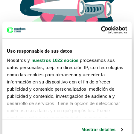
Uso responsable de sus datos
Nosotros y
nuestros 1022 socios
procesamos sus
datos personales, p.ej., su dirección IP, con tecnologías
como las cookies para almacenar y acceder la
Lo sentimos, no sabemos como
información en su dispositivo con el fin de ofrecer
te hemos traido hasta aquí.
publicidad y contenido personalizados, medición de
publicidad y contenido, investigación de audiencia y
desarrollo de servicios. Tiene la opción de seleccionar
Pero puedes encontrar el coche que estás
quién usa sus datos y con qué propósitos. Puede
buscando en alguno de estos enlaces:
cambiar o retirar su consentimiento en cualquier
momento desde la Declaración de cookies o clicando en
Coches nuevos
Mostrar detalles
el Menú de consentimiento.