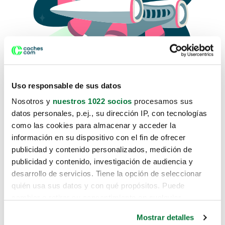
Uso responsable de sus datos
Nosotros y
nuestros 1022 socios
procesamos sus
datos personales, p.ej., su dirección IP, con tecnologías
como las cookies para almacenar y acceder la
Lo sentimos, no sabemos como
información en su dispositivo con el fin de ofrecer
te hemos traido hasta aquí.
publicidad y contenido personalizados, medición de
publicidad y contenido, investigación de audiencia y
desarrollo de servicios. Tiene la opción de seleccionar
Pero puedes encontrar el coche que estás
quién usa sus datos y con qué propósitos. Puede
buscando en alguno de estos enlaces:
cambiar o retirar su consentimiento en cualquier
momento desde la Declaración de cookies o clicando en
Coches nuevos
Mostrar detalles
el Menú de consentimiento.