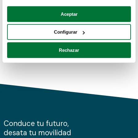
Coches de segunda mano
Si lo permite, también quisiéramos:
Aceptar
Recopilar información sobre su ubicación geográfica
Coches de km0
que puede tener una precisión de varios metros
Configurar
Coches de renting
Identificar su dispositivo analizándolo activamente
para buscar características específicas (huellas
Rechazar
digitales)
Obtenga más información sobre cómo se procesan sus
datos personales y establezca sus preferencias en la
sección de datos
. Puede cambiar o retirar su
consentimiento en cualquier momento en la Declaración
de cookies.
Las cookies de este sitio web se usan para personalizar
el contenido y los anuncios, ofrecer funciones de redes
sociales y analizar el tráfico. Además, compartimos
Conduce tu futuro,
información sobre el uso que haga del sitio web con
desata tu movilidad
nuestros partners de redes sociales, publicidad y análisis