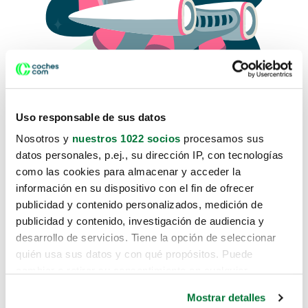
Uso responsable de sus datos
Nosotros y
nuestros 1022 socios
procesamos sus
datos personales, p.ej., su dirección IP, con tecnologías
como las cookies para almacenar y acceder la
Lo sentimos, no sabemos como
información en su dispositivo con el fin de ofrecer
te hemos traido hasta aquí.
publicidad y contenido personalizados, medición de
publicidad y contenido, investigación de audiencia y
desarrollo de servicios. Tiene la opción de seleccionar
Pero puedes encontrar el coche que estás
quién usa sus datos y con qué propósitos. Puede
buscando en alguno de estos enlaces:
cambiar o retirar su consentimiento en cualquier
momento desde la Declaración de cookies o clicando en
Coches nuevos
Mostrar detalles
el Menú de consentimiento.