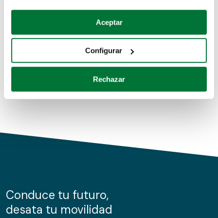
Coches de segunda mano
Si lo permite, también quisiéramos:
Aceptar
Recopilar información sobre su ubicación geográfica
Coches de km0
que puede tener una precisión de varios metros
Configurar
Coches de renting
Identificar su dispositivo analizándolo activamente
para buscar características específicas (huellas
Rechazar
digitales)
Obtenga más información sobre cómo se procesan sus
datos personales y establezca sus preferencias en la
sección de datos
. Puede cambiar o retirar su
consentimiento en cualquier momento en la Declaración
de cookies.
Las cookies de este sitio web se usan para personalizar
el contenido y los anuncios, ofrecer funciones de redes
sociales y analizar el tráfico. Además, compartimos
Conduce tu futuro,
información sobre el uso que haga del sitio web con
desata tu movilidad
nuestros partners de redes sociales, publicidad y análisis