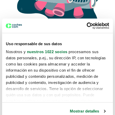
Uso responsable de sus datos
Nosotros y
nuestros 1022 socios
procesamos sus
datos personales, p.ej., su dirección IP, con tecnologías
como las cookies para almacenar y acceder la
Lo sentimos, no sabemos como
información en su dispositivo con el fin de ofrecer
te hemos traido hasta aquí.
publicidad y contenido personalizados, medición de
publicidad y contenido, investigación de audiencia y
desarrollo de servicios. Tiene la opción de seleccionar
Pero puedes encontrar el coche que estás
quién usa sus datos y con qué propósitos. Puede
buscando en alguno de estos enlaces:
cambiar o retirar su consentimiento en cualquier
momento desde la Declaración de cookies o clicando en
Coches nuevos
Mostrar detalles
el Menú de consentimiento.