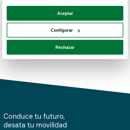
Coches de segunda mano
Si lo permite, también quisiéramos:
Aceptar
Recopilar información sobre su ubicación geográfica
Coches de km0
que puede tener una precisión de varios metros
Configurar
Coches de renting
Identificar su dispositivo analizándolo activamente
para buscar características específicas (huellas
Rechazar
digitales)
Obtenga más información sobre cómo se procesan sus
datos personales y establezca sus preferencias en la
sección de datos
. Puede cambiar o retirar su
consentimiento en cualquier momento en la Declaración
de cookies.
Las cookies de este sitio web se usan para personalizar
el contenido y los anuncios, ofrecer funciones de redes
sociales y analizar el tráfico. Además, compartimos
Conduce tu futuro,
información sobre el uso que haga del sitio web con
desata tu movilidad
nuestros partners de redes sociales, publicidad y análisis