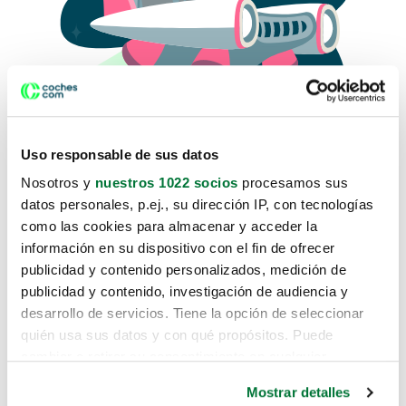
Uso responsable de sus datos
Nosotros y
nuestros 1022 socios
procesamos sus
datos personales, p.ej., su dirección IP, con tecnologías
como las cookies para almacenar y acceder la
Lo sentimos, no sabemos como
información en su dispositivo con el fin de ofrecer
te hemos traido hasta aquí.
publicidad y contenido personalizados, medición de
publicidad y contenido, investigación de audiencia y
desarrollo de servicios. Tiene la opción de seleccionar
Pero puedes encontrar el coche que estás
quién usa sus datos y con qué propósitos. Puede
buscando en alguno de estos enlaces:
cambiar o retirar su consentimiento en cualquier
momento desde la Declaración de cookies o clicando en
Coches nuevos
Mostrar detalles
el Menú de consentimiento.