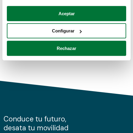
Coches de segunda mano
Si lo permite, también quisiéramos:
Aceptar
Recopilar información sobre su ubicación geográfica
Coches de km0
que puede tener una precisión de varios metros
Configurar
Coches de renting
Identificar su dispositivo analizándolo activamente
para buscar características específicas (huellas
Rechazar
digitales)
Obtenga más información sobre cómo se procesan sus
datos personales y establezca sus preferencias en la
sección de datos
. Puede cambiar o retirar su
consentimiento en cualquier momento en la Declaración
de cookies.
Las cookies de este sitio web se usan para personalizar
el contenido y los anuncios, ofrecer funciones de redes
sociales y analizar el tráfico. Además, compartimos
Conduce tu futuro,
información sobre el uso que haga del sitio web con
desata tu movilidad
nuestros partners de redes sociales, publicidad y análisis