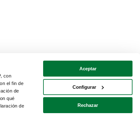
Aceptar
P, con
n el fin de
Configurar
gación de
con qué
Rechazar
laración de
Política de cookies
Contacto
 varios metros