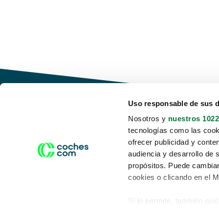
Uso responsable de sus 
Nosotros y
nuestros 1022
tecnologías como las cooki
Conduce tu futuro,
ofrecer publicidad y conte
desata tu movilidad
audiencia y desarrollo de 
propósitos. Puede cambiar
cookies o clicando en el 
Si lo permite, también qui
Acerca de nosotros
Aviso legal
Recopilar información