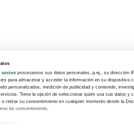
datos
 socios
procesamos sus datos personales, p.ej., su dirección I
es para almacenar y acceder la información en su dispositivo co
nido personalizados, medición de publicidad y contenido, investi
servicios. Tiene la opción de seleccionar quién usa sus datos y 
 o retirar su consentimiento en cualquier momento desde la Dec
Menú de consentimiento.
siéramos:
Aviso protección de datos
 sobre su ubicación geográfica que puede tener una precisión de