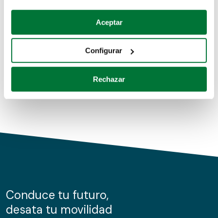
Coches de segunda mano
Si lo permite, también quisiéramos:
Aceptar
Recopilar información sobre su ubicación geográfica
Coches de km0
que puede tener una precisión de varios metros
Configurar
Coches de renting
Identificar su dispositivo analizándolo activamente
para buscar características específicas (huellas
Rechazar
digitales)
Obtenga más información sobre cómo se procesan sus
datos personales y establezca sus preferencias en la
sección de datos
. Puede cambiar o retirar su
consentimiento en cualquier momento en la Declaración
de cookies.
Las cookies de este sitio web se usan para personalizar
el contenido y los anuncios, ofrecer funciones de redes
sociales y analizar el tráfico. Además, compartimos
Conduce tu futuro,
información sobre el uso que haga del sitio web con
desata tu movilidad
nuestros partners de redes sociales, publicidad y análisis