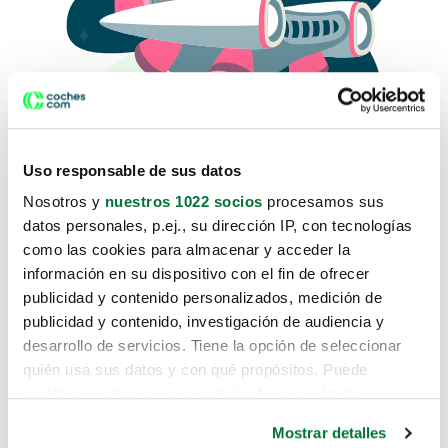
Uso responsable de sus datos
Nosotros y
nuestros 1022 socios
procesamos sus
datos personales, p.ej., su dirección IP, con tecnologías
como las cookies para almacenar y acceder la
Lo sentimos, no sabemos como
información en su dispositivo con el fin de ofrecer
te hemos traido hasta aquí.
publicidad y contenido personalizados, medición de
publicidad y contenido, investigación de audiencia y
desarrollo de servicios. Tiene la opción de seleccionar
Pero puedes encontrar el coche que estás
quién usa sus datos y con qué propósitos. Puede
buscando en alguno de estos enlaces:
cambiar o retirar su consentimiento en cualquier
momento desde la Declaración de cookies o clicando en
Coches nuevos
Mostrar detalles
el Menú de consentimiento.