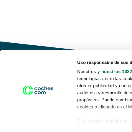
Uso responsable de sus 
Nosotros y
nuestros 1022
tecnologías como las cooki
Conduce tu futuro,
ofrecer publicidad y conte
desata tu movilidad
audiencia y desarrollo de 
propósitos. Puede cambiar
cookies o clicando en el 
Si lo permite, también qui
Acerca de nosotros
Aviso legal
Recopilar información