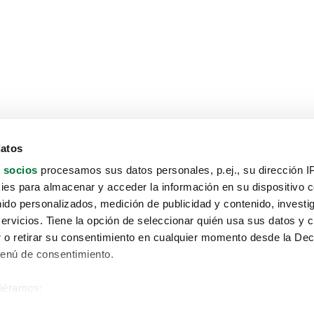
datos
 socios
procesamos sus datos personales, p.ej., su dirección I
es para almacenar y acceder la información en su dispositivo co
nido personalizados, medición de publicidad y contenido, investi
servicios. Tiene la opción de seleccionar quién usa sus datos y 
 o retirar su consentimiento en cualquier momento desde la Dec
Menú de consentimiento.
siéramos:
Aviso protección de datos
 sobre su ubicación geográfica que puede tener una precisión de