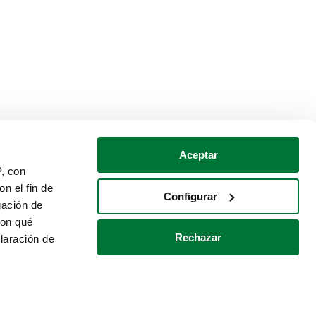
Aceptar
P, con
n el fin de
Configurar
gación de
con qué
Rechazar
laración de
Política de cookies
Contacto
 varios metros