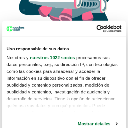
Uso responsable de sus datos
Nosotros y
nuestros 1022 socios
procesamos sus
datos personales, p.ej., su dirección IP, con tecnologías
como las cookies para almacenar y acceder la
Lo sentimos, no sabemos como
información en su dispositivo con el fin de ofrecer
te hemos traido hasta aquí.
publicidad y contenido personalizados, medición de
publicidad y contenido, investigación de audiencia y
desarrollo de servicios. Tiene la opción de seleccionar
Pero puedes encontrar el coche que estás
quién usa sus datos y con qué propósitos. Puede
buscando en alguno de estos enlaces:
cambiar o retirar su consentimiento en cualquier
momento desde la Declaración de cookies o clicando en
Coches nuevos
Mostrar detalles
el Menú de consentimiento.