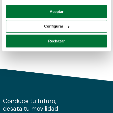
Coches de segunda mano
Si lo permite, también quisiéramos:
Aceptar
Recopilar información sobre su ubicación geográfica
Coches de km0
que puede tener una precisión de varios metros
Configurar
Coches de renting
Identificar su dispositivo analizándolo activamente
para buscar características específicas (huellas
Rechazar
digitales)
Obtenga más información sobre cómo se procesan sus
datos personales y establezca sus preferencias en la
sección de datos
. Puede cambiar o retirar su
consentimiento en cualquier momento en la Declaración
de cookies.
Las cookies de este sitio web se usan para personalizar
el contenido y los anuncios, ofrecer funciones de redes
sociales y analizar el tráfico. Además, compartimos
Conduce tu futuro,
información sobre el uso que haga del sitio web con
desata tu movilidad
nuestros partners de redes sociales, publicidad y análisis