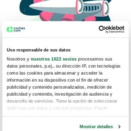
Uso responsable de sus datos
Nosotros y
nuestros 1022 socios
procesamos sus
datos personales, p.ej., su dirección IP, con tecnologías
como las cookies para almacenar y acceder la
Lo sentimos, no sabemos como
información en su dispositivo con el fin de ofrecer
te hemos traido hasta aquí.
publicidad y contenido personalizados, medición de
publicidad y contenido, investigación de audiencia y
desarrollo de servicios. Tiene la opción de seleccionar
Pero puedes encontrar el coche que estás
quién usa sus datos y con qué propósitos. Puede
buscando en alguno de estos enlaces:
cambiar o retirar su consentimiento en cualquier
momento desde la Declaración de cookies o clicando en
Coches nuevos
Mostrar detalles
el Menú de consentimiento.