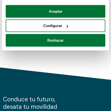
Coches de segunda mano
Si lo permite, también quisiéramos:
Aceptar
Recopilar información sobre su ubicación geográfica
Coches de km0
que puede tener una precisión de varios metros
Configurar
Coches de renting
Identificar su dispositivo analizándolo activamente
para buscar características específicas (huellas
Rechazar
digitales)
Obtenga más información sobre cómo se procesan sus
datos personales y establezca sus preferencias en la
sección de datos
. Puede cambiar o retirar su
consentimiento en cualquier momento en la Declaración
de cookies.
Las cookies de este sitio web se usan para personalizar
el contenido y los anuncios, ofrecer funciones de redes
sociales y analizar el tráfico. Además, compartimos
Conduce tu futuro,
información sobre el uso que haga del sitio web con
desata tu movilidad
nuestros partners de redes sociales, publicidad y análisis