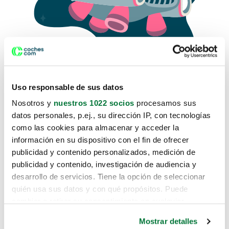
Uso responsable de sus datos
Nosotros y
nuestros 1022 socios
procesamos sus
datos personales, p.ej., su dirección IP, con tecnologías
como las cookies para almacenar y acceder la
Lo sentimos, no sabemos como
información en su dispositivo con el fin de ofrecer
te hemos traido hasta aquí.
publicidad y contenido personalizados, medición de
publicidad y contenido, investigación de audiencia y
desarrollo de servicios. Tiene la opción de seleccionar
Pero puedes encontrar el coche que estás
quién usa sus datos y con qué propósitos. Puede
buscando en alguno de estos enlaces:
cambiar o retirar su consentimiento en cualquier
momento desde la Declaración de cookies o clicando en
Coches nuevos
Mostrar detalles
el Menú de consentimiento.