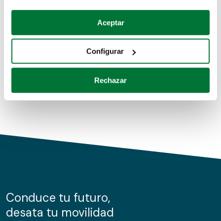
Coches de segunda mano
Si lo permite, también quisiéramos:
Aceptar
Recopilar información sobre su ubicación geográfica
Coches de km0
que puede tener una precisión de varios metros
Configurar
Coches de renting
Identificar su dispositivo analizándolo activamente
para buscar características específicas (huellas
Rechazar
digitales)
Obtenga más información sobre cómo se procesan sus
datos personales y establezca sus preferencias en la
sección de datos
. Puede cambiar o retirar su
consentimiento en cualquier momento en la Declaración
de cookies.
Las cookies de este sitio web se usan para personalizar
el contenido y los anuncios, ofrecer funciones de redes
sociales y analizar el tráfico. Además, compartimos
Conduce tu futuro,
información sobre el uso que haga del sitio web con
desata tu movilidad
nuestros partners de redes sociales, publicidad y análisis