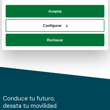
Coches de segunda mano
Si lo permite, también quisiéramos:
Aceptar
Recopilar información sobre su ubicación geográfica
Coches de km0
que puede tener una precisión de varios metros
Configurar
Coches de renting
Identificar su dispositivo analizándolo activamente
para buscar características específicas (huellas
Rechazar
digitales)
Obtenga más información sobre cómo se procesan sus
datos personales y establezca sus preferencias en la
sección de datos
. Puede cambiar o retirar su
consentimiento en cualquier momento en la Declaración
de cookies.
Las cookies de este sitio web se usan para personalizar
el contenido y los anuncios, ofrecer funciones de redes
sociales y analizar el tráfico. Además, compartimos
Conduce tu futuro,
información sobre el uso que haga del sitio web con
desata tu movilidad
nuestros partners de redes sociales, publicidad y análisis