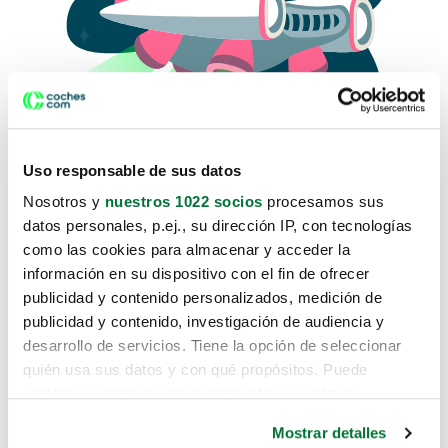
Uso responsable de sus datos
Nosotros y
nuestros 1022 socios
procesamos sus
datos personales, p.ej., su dirección IP, con tecnologías
como las cookies para almacenar y acceder la
Lo sentimos, no sabemos como
información en su dispositivo con el fin de ofrecer
te hemos traido hasta aquí.
publicidad y contenido personalizados, medición de
publicidad y contenido, investigación de audiencia y
desarrollo de servicios. Tiene la opción de seleccionar
Pero puedes encontrar el coche que estás
quién usa sus datos y con qué propósitos. Puede
buscando en alguno de estos enlaces:
cambiar o retirar su consentimiento en cualquier
momento desde la Declaración de cookies o clicando en
Coches nuevos
Mostrar detalles
el Menú de consentimiento.