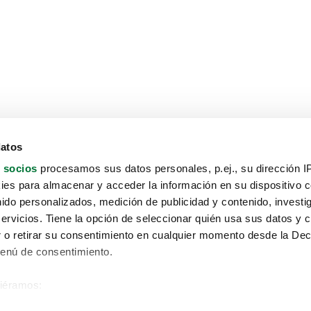
datos
 socios
procesamos sus datos personales, p.ej., su dirección I
es para almacenar y acceder la información en su dispositivo co
nido personalizados, medición de publicidad y contenido, investi
servicios. Tiene la opción de seleccionar quién usa sus datos y 
 o retirar su consentimiento en cualquier momento desde la Dec
Menú de consentimiento.
siéramos:
Aviso protección de datos
 sobre su ubicación geográfica que puede tener una precisión de