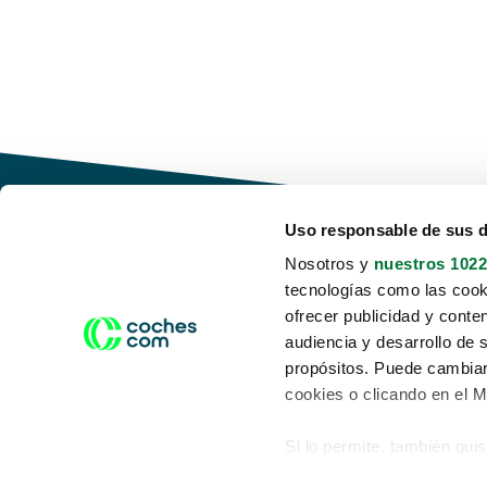
Uso responsable de sus 
Nosotros y
nuestros 1022
tecnologías como las cooki
Conduce tu futuro,
ofrecer publicidad y conte
desata tu movilidad
audiencia y desarrollo de 
propósitos. Puede cambiar
cookies o clicando en el 
Si lo permite, también qui
Acerca de nosotros
Aviso legal
Recopilar información