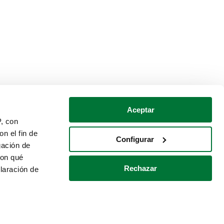
Aceptar
P, con
n el fin de
Configurar
gación de
con qué
Rechazar
laración de
Política de cookies
Contacto
 varios metros