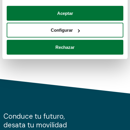
Coches de segunda mano
Si lo permite, también quisiéramos:
Aceptar
Recopilar información sobre su ubicación geográfica
Coches de km0
que puede tener una precisión de varios metros
Configurar
Coches de renting
Identificar su dispositivo analizándolo activamente
para buscar características específicas (huellas
Rechazar
digitales)
Obtenga más información sobre cómo se procesan sus
datos personales y establezca sus preferencias en la
sección de datos
. Puede cambiar o retirar su
consentimiento en cualquier momento en la Declaración
de cookies.
Las cookies de este sitio web se usan para personalizar
el contenido y los anuncios, ofrecer funciones de redes
sociales y analizar el tráfico. Además, compartimos
Conduce tu futuro,
información sobre el uso que haga del sitio web con
desata tu movilidad
nuestros partners de redes sociales, publicidad y análisis