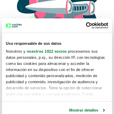
Uso responsable de sus datos
Nosotros y
nuestros 1022 socios
procesamos sus
datos personales, p.ej., su dirección IP, con tecnologías
como las cookies para almacenar y acceder la
Lo sentimos, no sabemos como
información en su dispositivo con el fin de ofrecer
te hemos traido hasta aquí.
publicidad y contenido personalizados, medición de
publicidad y contenido, investigación de audiencia y
desarrollo de servicios. Tiene la opción de seleccionar
Pero puedes encontrar el coche que estás
quién usa sus datos y con qué propósitos. Puede
buscando en alguno de estos enlaces:
cambiar o retirar su consentimiento en cualquier
momento desde la Declaración de cookies o clicando en
Coches nuevos
Mostrar detalles
el Menú de consentimiento.