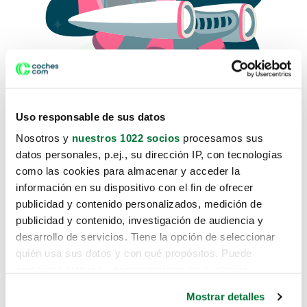
Uso responsable de sus datos
Nosotros y
nuestros 1022 socios
procesamos sus
datos personales, p.ej., su dirección IP, con tecnologías
como las cookies para almacenar y acceder la
Lo sentimos, no sabemos como
información en su dispositivo con el fin de ofrecer
te hemos traido hasta aquí.
publicidad y contenido personalizados, medición de
publicidad y contenido, investigación de audiencia y
desarrollo de servicios. Tiene la opción de seleccionar
Pero puedes encontrar el coche que estás
quién usa sus datos y con qué propósitos. Puede
buscando en alguno de estos enlaces:
cambiar o retirar su consentimiento en cualquier
momento desde la Declaración de cookies o clicando en
Coches nuevos
Mostrar detalles
el Menú de consentimiento.