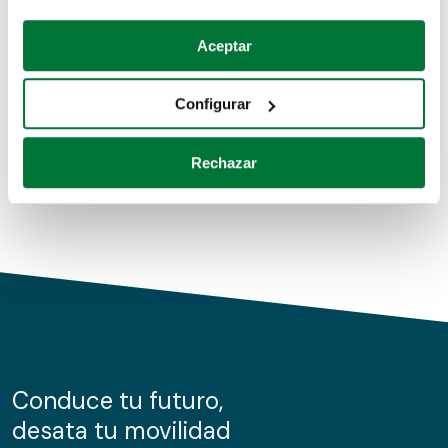
Coches de segunda mano
Si lo permite, también quisiéramos:
Aceptar
Recopilar información sobre su ubicación geográfica
Coches de km0
que puede tener una precisión de varios metros
Configurar
Coches de renting
Identificar su dispositivo analizándolo activamente
para buscar características específicas (huellas
Rechazar
digitales)
Obtenga más información sobre cómo se procesan sus
datos personales y establezca sus preferencias en la
sección de datos
. Puede cambiar o retirar su
consentimiento en cualquier momento en la Declaración
de cookies.
Las cookies de este sitio web se usan para personalizar
el contenido y los anuncios, ofrecer funciones de redes
sociales y analizar el tráfico. Además, compartimos
Conduce tu futuro,
información sobre el uso que haga del sitio web con
desata tu movilidad
nuestros partners de redes sociales, publicidad y análisis