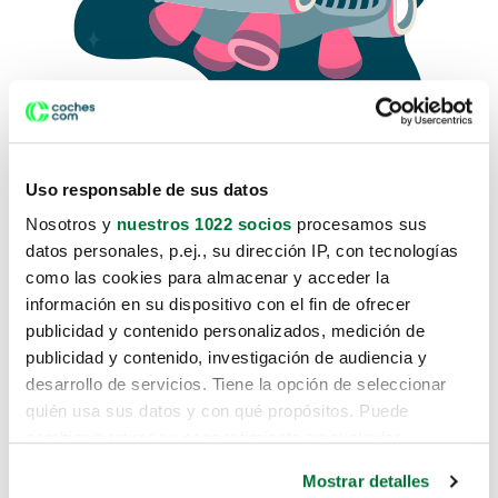
Uso responsable de sus datos
Nosotros y
nuestros 1022 socios
procesamos sus
datos personales, p.ej., su dirección IP, con tecnologías
como las cookies para almacenar y acceder la
Lo sentimos, no sabemos como
información en su dispositivo con el fin de ofrecer
te hemos traido hasta aquí.
publicidad y contenido personalizados, medición de
publicidad y contenido, investigación de audiencia y
desarrollo de servicios. Tiene la opción de seleccionar
Pero puedes encontrar el coche que estás
quién usa sus datos y con qué propósitos. Puede
buscando en alguno de estos enlaces:
cambiar o retirar su consentimiento en cualquier
momento desde la Declaración de cookies o clicando en
Coches nuevos
Mostrar detalles
el Menú de consentimiento.