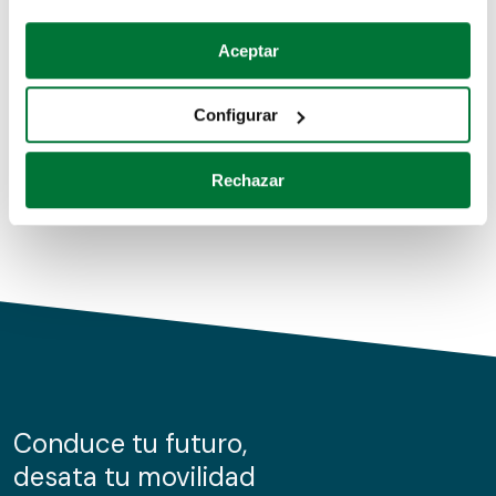
Coches de segunda mano
Si lo permite, también quisiéramos:
Aceptar
Recopilar información sobre su ubicación geográfica
Coches de km0
que puede tener una precisión de varios metros
Configurar
Coches de renting
Identificar su dispositivo analizándolo activamente
para buscar características específicas (huellas
Rechazar
digitales)
Obtenga más información sobre cómo se procesan sus
datos personales y establezca sus preferencias en la
sección de datos
. Puede cambiar o retirar su
consentimiento en cualquier momento en la Declaración
de cookies.
Las cookies de este sitio web se usan para personalizar
el contenido y los anuncios, ofrecer funciones de redes
sociales y analizar el tráfico. Además, compartimos
Conduce tu futuro,
información sobre el uso que haga del sitio web con
desata tu movilidad
nuestros partners de redes sociales, publicidad y análisis