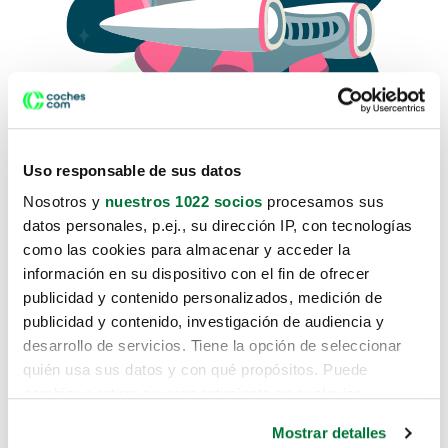
Uso responsable de sus datos
Nosotros y
nuestros 1022 socios
procesamos sus
datos personales, p.ej., su dirección IP, con tecnologías
como las cookies para almacenar y acceder la
Lo sentimos, no sabemos como
información en su dispositivo con el fin de ofrecer
te hemos traido hasta aquí.
publicidad y contenido personalizados, medición de
publicidad y contenido, investigación de audiencia y
desarrollo de servicios. Tiene la opción de seleccionar
Pero puedes encontrar el coche que estás
quién usa sus datos y con qué propósitos. Puede
buscando en alguno de estos enlaces:
cambiar o retirar su consentimiento en cualquier
momento desde la Declaración de cookies o clicando en
Coches nuevos
Mostrar detalles
el Menú de consentimiento.