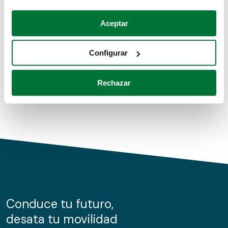
Coches de segunda mano
Si lo permite, también quisiéramos:
Aceptar
Recopilar información sobre su ubicación geográfica
Coches de km0
que puede tener una precisión de varios metros
Configurar
Coches de renting
Identificar su dispositivo analizándolo activamente
para buscar características específicas (huellas
Rechazar
digitales)
Obtenga más información sobre cómo se procesan sus
datos personales y establezca sus preferencias en la
sección de datos
. Puede cambiar o retirar su
consentimiento en cualquier momento en la Declaración
de cookies.
Las cookies de este sitio web se usan para personalizar
el contenido y los anuncios, ofrecer funciones de redes
sociales y analizar el tráfico. Además, compartimos
Conduce tu futuro,
información sobre el uso que haga del sitio web con
desata tu movilidad
nuestros partners de redes sociales, publicidad y análisis