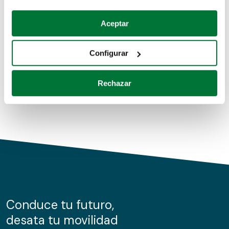
Coches de segunda mano
Si lo permite, también quisiéramos:
Aceptar
Recopilar información sobre su ubicación geográfica
Coches de km0
que puede tener una precisión de varios metros
Configurar
Coches de renting
Identificar su dispositivo analizándolo activamente
para buscar características específicas (huellas
Rechazar
digitales)
Obtenga más información sobre cómo se procesan sus
datos personales y establezca sus preferencias en la
sección de datos
. Puede cambiar o retirar su
consentimiento en cualquier momento en la Declaración
de cookies.
Las cookies de este sitio web se usan para personalizar
el contenido y los anuncios, ofrecer funciones de redes
sociales y analizar el tráfico. Además, compartimos
Conduce tu futuro,
información sobre el uso que haga del sitio web con
desata tu movilidad
nuestros partners de redes sociales, publicidad y análisis