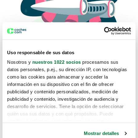
Uso responsable de sus datos
Nosotros y
nuestros 1022 socios
procesamos sus
datos personales, p.ej., su dirección IP, con tecnologías
como las cookies para almacenar y acceder la
Lo sentimos, no sabemos como
información en su dispositivo con el fin de ofrecer
te hemos traido hasta aquí.
publicidad y contenido personalizados, medición de
publicidad y contenido, investigación de audiencia y
desarrollo de servicios. Tiene la opción de seleccionar
Pero puedes encontrar el coche que estás
quién usa sus datos y con qué propósitos. Puede
buscando en alguno de estos enlaces:
cambiar o retirar su consentimiento en cualquier
momento desde la Declaración de cookies o clicando en
Coches nuevos
Mostrar detalles
el Menú de consentimiento.